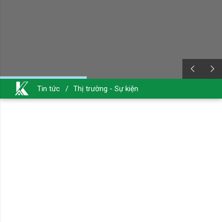
Tin tức
/
Thị trường - Sự kiện