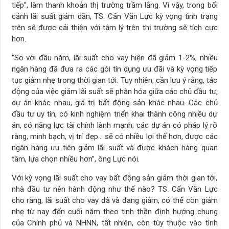
tiếp”, làm thanh khoản thị trường trầm lắng. Vì vậy, trong bối
cảnh lãi suất giảm dần, TS. Cấn Văn Lực kỳ vọng tình trạng
trên sẽ được cải thiện với tâm lý trên thị trường sẽ tích cực
hơn.
“So với đầu năm, lãi suất cho vay hiện đã giảm 1-2%, nhiều
ngân hàng đã đưa ra các gói tín dụng ưu đãi và kỳ vọng tiếp
tục giảm nhẹ trong thời gian tới. Tuy nhiên, cần lưu ý rằng, tác
động của việc giảm lãi suất sẽ phân hóa giữa các chủ đầu tư,
dự án khác nhau, giá trị bất động sản khác nhau. Các chủ
đầu tư uy tín, có kinh nghiệm triển khai thành công nhiều dự
án, có năng lực tài chính lành mạnh; các dự án có pháp lý rõ
ràng, minh bạch, vị trí đẹp… sẽ có nhiều lợi thế hơn, được các
ngân hàng ưu tiên giảm lãi suất và được khách hàng quan
tâm, lựa chọn nhiều hơn”, ông Lực nói.
Với kỳ vọng lãi suất cho vay bất động sản giảm thời gian tới,
nhà đầu tư nên hành động như thế nào? TS. Cấn Văn Lực
cho rằng, lãi suất cho vay đã và đang giảm, có thể còn giảm
nhẹ từ nay đến cuối năm theo tinh thần định hướng chung
của Chính phủ và NHNN, tất nhiên, còn tùy thuộc vào tình