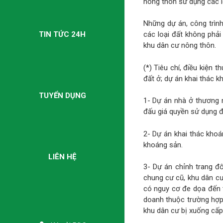
nông thôn sử dụng các lo
Những dự án, công trình
TIN TỨC 24H
các loại đất không phải
khu dân cư nông thôn.
(*) Tiêu chí, điều kiện 
đất ở; dự án khai thác k
TUYỂN DỤNG
1- Dự án nhà ở thương m
đấu giá quyền sử dụng đ
2- Dự án khai thác kh
khoáng sản.
LIÊN HỆ
3- Dự án chỉnh trang đô
chung cư cũ, khu dân cư 
có nguy cơ đe dọa đến t
doanh thuộc trường hợp 
khu dân cư bị xuống cấp