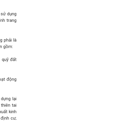
i sử dụng
ỉnh trang
g phải là
ôn gồm:
o quỹ đất
oạt động
 dựng lại
thiên tai
xuất kinh
 định cư;