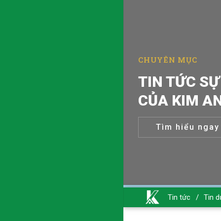
CHUYÊN MỤC
TIN TỨC SỰ
CỦA KIM A
Tìm hiểu ngay
Tin tức
/
Tin d