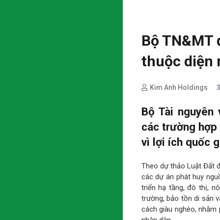
Bộ TN&MT đ
thuộc diện 
Kim Anh Holdings
Bộ Tài nguyên 
các trường hợp 
vì lợi ích quốc 
Theo dự thảo Luật Đất đai
các dự án phát huy nguồ
triển hạ tầng, đô thị, 
trường, bảo tồn di sản 
cách giàu nghèo, nhằm p