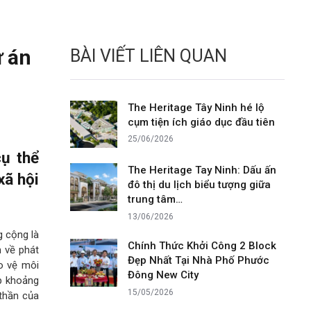
 án
BÀI VIẾT LIÊN QUAN
The Heritage Tây Ninh hé lộ
cụm tiện ích giáo dục đầu tiên
25/06/2026
ụ thể
The Heritage Tay Ninh: Dấu ấn
xã hội
đô thị du lịch biểu tượng giữa
trung tâm…
13/06/2026
g cộng là
Chính Thức Khởi Công 2 Block
h về phát
Đẹp Nhất Tại Nhà Phố Phước
ảo vệ môi
Đông New City
ẹp khoảng
15/05/2026
 thần của