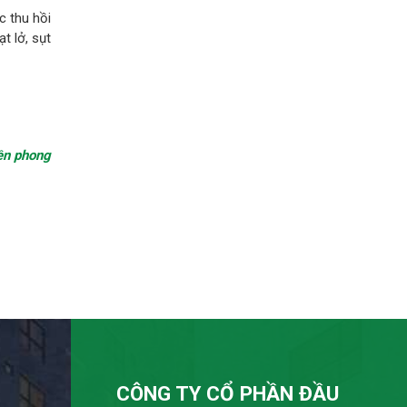
c thu hồi
t lở, sụt
ền phong
CÔNG TY CỔ PHẦN ĐẦU