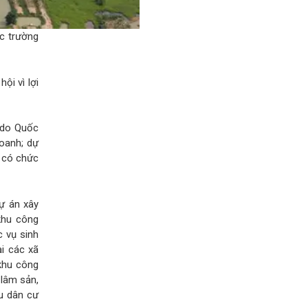
ác trường
ội vì lợi
 do Quốc
oanh; dự
i có chức
dự án xây
khu công
c vụ sinh
i các xã
 khu công
 lâm sản,
hu dân cư