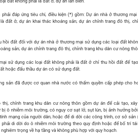
ại đất không phải là đất ở; dự án lấn biển.
 phải đáp ứng tiêu chí, điều kiện (*) gồm: Dự án nhà ở thương mạ
 là đất ở; dự án khai thác khoáng sản; dự án chỉnh trang đô thị, ch
thu hồi đất đối với dự án nhà ở thương mại sử dụng các loại đất khôn
hoáng sản; dự án chỉnh trang đô thị, chỉnh trang khu dân cư nông th
ại sử dụng các loại đất không phải là đất ở chỉ thu hồi đất để tạ
ất hoặc đấu thầu dự án có sử dụng đất.
oáng sản đã được cơ quan nhà nước có thẩm quyền cấp phép cho h
 thị, chỉnh trang khu dân cư nông thôn gồm dự án để cải tạo, xây
bị ô nhiễm môi trường, có nguy cơ sạt lở, sụt lún, bị ảnh hưởng bởi 
ính mạng của người dân; hoặc để di dời các công trình, cơ sở sản 
phải di dời do ô nhiễm môi trường theo quy định hoặc để bố trí tái
 nghiêm trọng về hạ tầng và không phù hợp với quy hoạch.