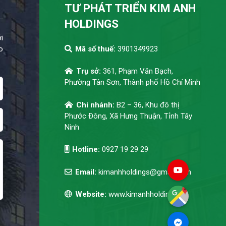
TƯ PHÁT TRIỂN KIM ANH
HOLDINGS
i
o
Mã số thuế:
3901349923
Trụ sở:
361, Phạm Văn Bạch,
Phường Tân Sơn, Thành phố Hồ Chí Minh
Chi nhánh:
B2 – 36, Khu đô thị
Phước Đông, Xã Hưng Thuận, Tỉnh Tây
Ninh
Hotline:
0927 19 29 29
Email:
kimanhholdings@gmail.com
Website:
www.kimanhholdings.vn