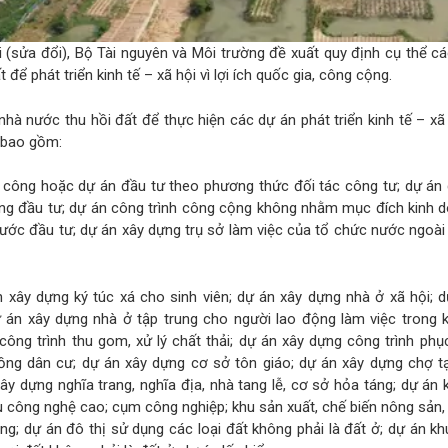
i (sửa đổi), Bộ Tài nguyên và Môi trường đề xuất quy định cụ thể c
để phát triển kinh tế – xã hội vì lợi ích quốc gia, công cộng.
hà nước thu hồi đất để thực hiện các dự án phát triển kinh tế – xã h
 bao gồm:
ư công hoặc dự án đầu tư theo phương thức đối tác công tư; dự án
ơng đầu tư; dự án công trình công cộng không nhằm mục đích kinh d
ước đầu tư; dự án xây dựng trụ sở làm việc của tổ chức nước ngoà
n xây dựng ký túc xá cho sinh viên; dự án xây dựng nhà ở xã hội; 
 án xây dựng nhà ở tập trung cho người lao động làm việc trong 
công trình thu gom, xử lý chất thải; dự án xây dựng công trình phụ
ng dân cư; dự án xây dựng cơ sở tôn giáo; dự án xây dựng chợ tạ
ây dựng nghĩa trang, nghĩa địa, nhà tang lễ, cơ sở hỏa táng; dự án
hu công nghệ cao; cụm công nghiệp; khu sản xuất, chế biến nông sản,
ung; dự án đô thị sử dụng các loại đất không phải là đất ở; dự án k