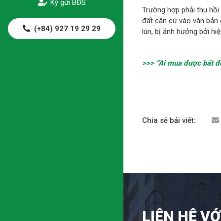
Ký gửi BĐS
Trường hợp phải thu hồi 
đất căn cứ vào văn bản 
(+84) 927 19 29 29
lún, bị ảnh hưởng bởi hi
>>> “Ai mua được bất độ
Chia sẻ bải viết:
LIÊN HỆ VỚ