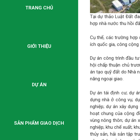
TRANG CHỦ
Tại dự thảo Luật Đất đa
hợp nhà nước thu hồi đất 
Cụ thể, các trường hợp n
ích quốc gia, công cộng
GIỚI THIỆU
Dự án công trình đầu t
hội chấp thuận chủ trư
án tạo quỹ đất do Nhà n
năng ngoại giao.
DỰ ÁN
Dự án tái định cư; dự á
dựng nhà ở công vụ; dự
nghiệp; dự án xây dựng 
hoạt chung của cộng đồ
vùng nông thôn; dự án x
SẢN PHẨM GIAO DỊCH
nghiệp; khu chế xuất; k
thủy sản, hải sản tập tr